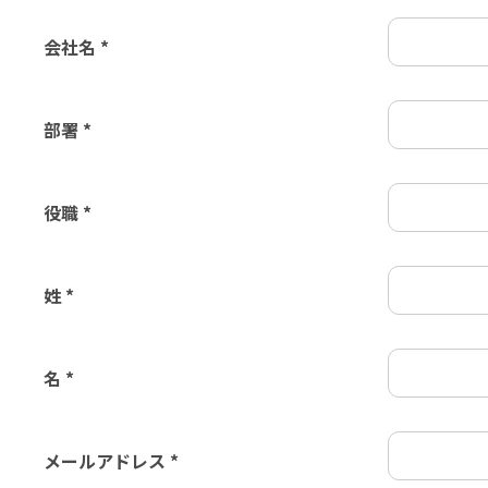
会社名 *
部署 *
役職 *
姓 *
名 *
メールアドレス *